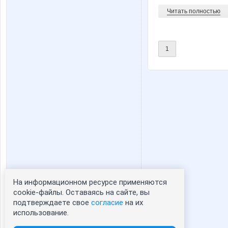
Читать полностью
1
На информационном ресурсе применяются
Статистика портрета:
cookie-файлы. Оставаясь на сайте, вы
подтверждаете свое
согласие
на их
сейчас просматривают портрет - 0
использование.
зарегистрированные пользователи
посетившие портрет за 7 дней - 0