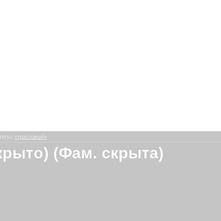
татус
«трастовый»
крыто) (Фам. скрыта)