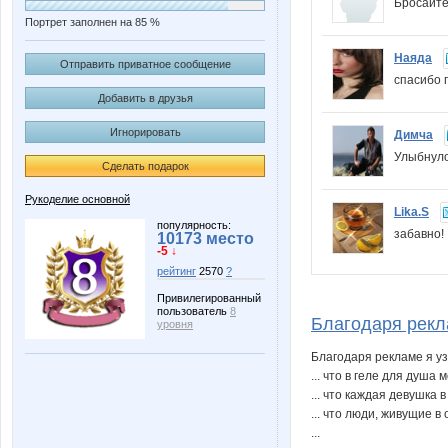
Бросайте
Портрет заполнен на 85 %
Наяда
Отправить приватное сообщение
спасибо 
Добавить в друзья
Игнорировать
Димча
Улыбнуло
Сделать подарок
Рукоделие основной
Lika.S
популярность:
забавно
10173 место
-5 ↓
рейтинг
2570
?
Привилегированный
пользователь
8
Благодаря реклам
уровня
Благодаря рекламе я уз
... что в геле для душа
... что каждая девушка 
... что люди, живущие 
...