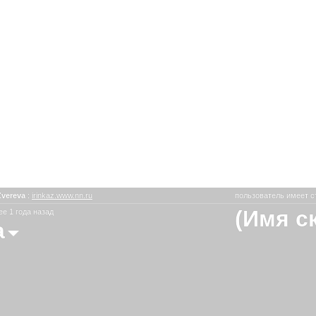
Zvereva
:
irinkaz.www.nn.ru
пользователь имеет с
(Имя с
е 1 года назад
a