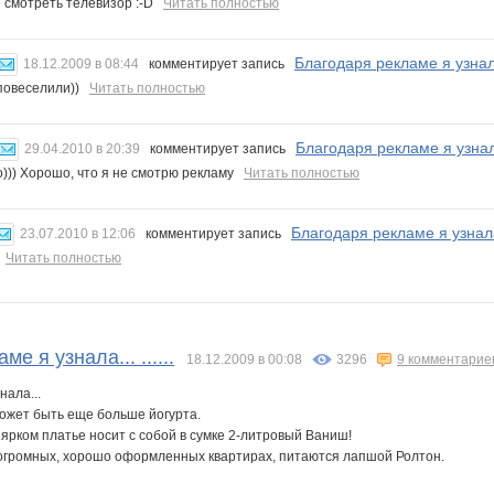
 смотреть телевизор :-D
Читать полностью
Благодаря рекламе я узнала..
18.12.2009 в 08:44
комментирует запись
повеселили))
Читать полностью
Благодаря рекламе я узнала..
29.04.2010 в 20:39
комментирует запись
))) Хорошо, что я не смотрю рекламу
Читать полностью
Благодаря рекламе я узнала..
23.07.2010 в 12:06
комментирует запись
!
Читать полностью
е я узнала... ......
18.12.2009 в 00:08
3296
9 комментарие
нала...
 может быть еще больше йогурта.
в ярком платье носит с собой в сумке 2-литровый Ваниш!
в огромных, хорошо оформленных квартирах, питаются лапшой Ролтон.