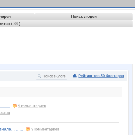
лерея
Поиск людей
вится
( 34 )
Рейтинг топ-50 блоггеров
......
9 комментариев
ностью
ла... ......
9 комментариев