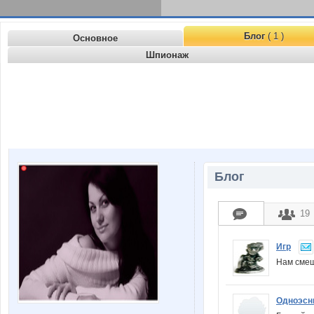
Блог
( 1 )
Основное
Шпионаж
Блог
19
Игр
Нам смеш
Одноэсн