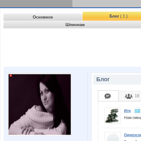
Блог
( 1 )
Основное
Шпионаж
Блог
19
Игр
Нам смеш
Одноэсн