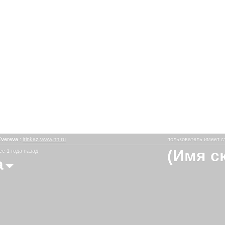
Zvereva
:
irinkaz.www.nn.ru
пользователь имеет с
(Имя с
е 1 года назад
a