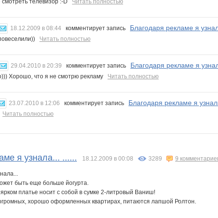
 смотреть телевизор :-D
Читать полностью
Благодаря рекламе я узнала..
18.12.2009 в 08:44
комментирует запись
повеселили))
Читать полностью
Благодаря рекламе я узнала..
29.04.2010 в 20:39
комментирует запись
))) Хорошо, что я не смотрю рекламу
Читать полностью
Благодаря рекламе я узнала..
23.07.2010 в 12:06
комментирует запись
!
Читать полностью
е я узнала... ......
18.12.2009 в 00:08
3289
9 комментарие
нала...
 может быть еще больше йогурта.
в ярком платье носит с собой в сумке 2-литровый Ваниш!
в огромных, хорошо оформленных квартирах, питаются лапшой Ролтон.