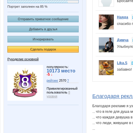
Бросайте
Портрет заполнен на 85 %
Наяда
Отправить приватное сообщение
спасибо 
Добавить в друзья
Игнорировать
Димча
Улыбнуло
Сделать подарок
Рукоделие основной
Lika.S
популярность:
забавно
10173 место
-5 ↓
рейтинг
2570
?
Привилегированный
пользователь
8
Благодаря реклам
уровня
Благодаря рекламе я уз
... что в геле для душа
... что каждая девушка 
... что люди, живущие 
...