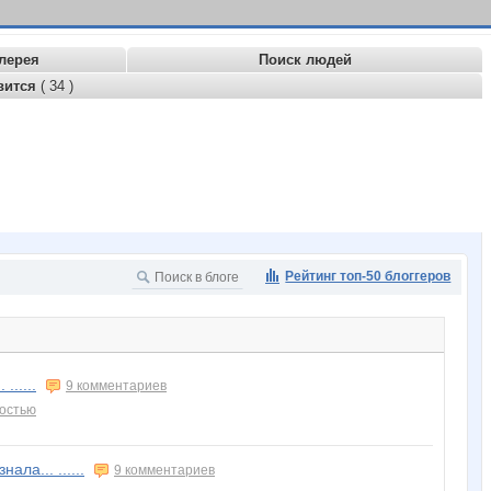
лерея
Поиск людей
вится
( 34 )
Рейтинг топ-50 блоггеров
......
9 комментариев
ностью
ла... ......
9 комментариев