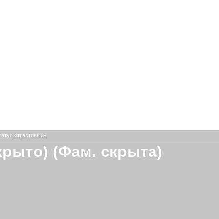
татус
«трастовый»
крыто) (Фам. скрыта)