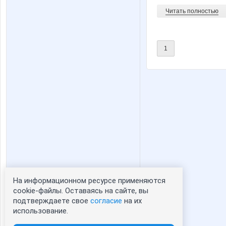
Читать полностью
1
На информационном ресурсе применяются
Статистика портрета:
cookie-файлы. Оставаясь на сайте, вы
подтверждаете свое
согласие
на их
сейчас просматривают портрет - 0
использование.
зарегистрированные пользователи
посетившие портрет за 7 дней - 0