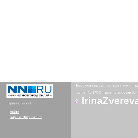
Персональный сайт пользователя
Irina
портрет № 170464 зарегистрирован боле
IrinaZverev
Привет, Гость !
-
Войти
-
Зарегистрироваться